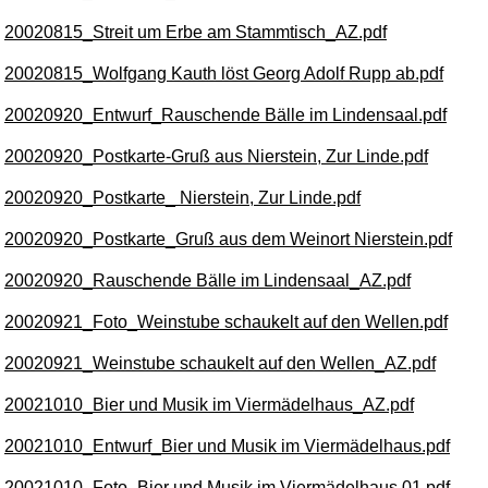
20020815_Streit um Erbe am Stammtisch_AZ.pdf
20020815_Wolfgang Kauth löst Georg Adolf Rupp ab.pdf
20020920_Entwurf_Rauschende Bälle im Lindensaal.pdf
20020920_Postkarte-Gruß aus Nierstein, Zur Linde.pdf
20020920_Postkarte_ Nierstein, Zur Linde.pdf
20020920_Postkarte_Gruß aus dem Weinort Nierstein.pdf
20020920_Rauschende Bälle im Lindensaal_AZ.pdf
20020921_Foto_Weinstube schaukelt auf den Wellen.pdf
20020921_Weinstube schaukelt auf den Wellen_AZ.pdf
20021010_Bier und Musik im Viermädelhaus_AZ.pdf
20021010_Entwurf_Bier und Musik im Viermädelhaus.pdf
20021010_Foto_Bier und Musik im Viermädelhaus 01.pdf